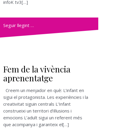
infoK tv3[…]
Seguir llegint …
Fem de la vivència
aprenentatge
Creem un menjador en què: L’infant en
sigui el protagonista. Les experiències i la
creativitat siguin centrals L’Infant
construeixi un territori d’il·lusions i
emocions L’adult sigui un referent més
que acompanya i garanteix el[…]