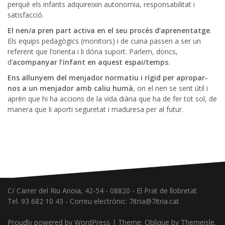
perquè els infants adquireixin autonomia, responsabilitat i
satisfacció.
El nen/a pren part activa en el seu procés d’aprenentatge
.
Els equips pedagògics (monitors) i de cuina passen a ser un
referent que l’orienta i li dóna suport. Parlem, doncs,
d’
acompanyar l’infant en aquest espai/temps
.
Ens allunyem del menjador normatiu i rígid per apropar-
nos a un menjador amb caliu humà
, on el nen se sent útil i
aprèn que hi ha accions de la vida diària que ha de fer tot sol, de
manera que li aporti seguretat i maduresa per al futur.
C/ Carrer del Riu Anoia, 42-54 - 08820 - El Prat de llobretat
Tel. 93 682 10 43 - Correu electrònic:
7itria@7itria.cat
Proudly powered by WordPress
|
Theme:
Oblique
by Themeisle.